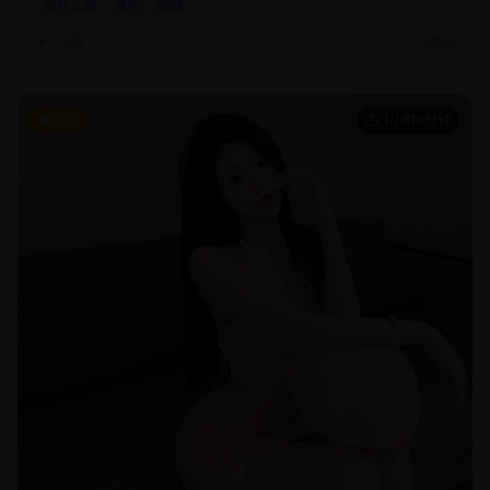
言叶之庭
师生
情感
9.9万
2025
8.9
1小时3分钟