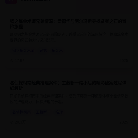
钢之炼金术师兄弟情深：爱德华与阿尔冯斯寻找贤者之石的冒
9.7
24分钟
险旅程
跟随钢之炼金术师兄弟的冒险足迹，感受兄弟间的深厚情谊，体验炼金术
世界的奇幻魅力与深刻哲理。
钢之炼金术师
兄弟
炼金术
17.9万
2025
名侦探柯南经典推理案件：工藤新一缩小后的精彩破案过程详
9.1
25分钟
细解析
回顾名侦探柯南中的经典推理案件，感受工藤新一即使身体缩小也依然敏
锐的推理能力，体验推理的乐趣。
名侦探柯南
工藤新一
推理
20.3万
2025