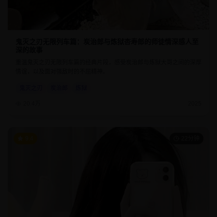
鬼灭之刃无限列车篇：炭治郎与炼狱杏寿郎的师徒情深感人至
深的故事
重温鬼灭之刃无限列车篇的经典片段，感受炭治郎与炼狱大哥之间的深厚
情谊，以及面对强敌时的不屈精神。
鬼灭之刃
炭治郎
炼狱
20.4万
2025
9.4
22分钟