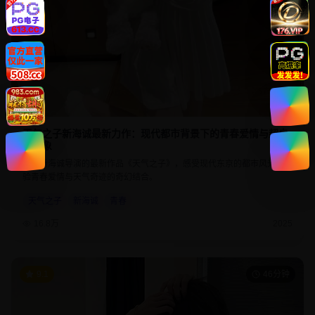
天气之子新海诚最新力作：现代都市背景下的青春爱情与超自
然现象
欣赏新海诚导演的最新作品《天气之子》，感受现代东京的都市风光，体
验青春爱情与天气奇迹的奇幻结合。
天气之子
新海诚
青春
16.8万
2025
9.1
46分钟