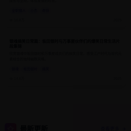
成长与坚持，体验友情的珍贵。
全职猎人
小杰
奇犽
16.8万
2025
银魂搞笑日常篇：坂田银时与万事屋伙伴们的爆笑日常生活片
9.3
24分钟
段集锦
欣赏银魂中坂田银时和万事屋成员们的搞笑日常，感受江户时代与现代元
素结合的独特幽默风格。
银魂
坂田银时
搞笑
14.6万
2025
最新更新
查看更多