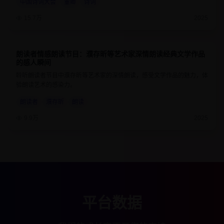
中国诗词大会
董卿
诗词
15.7万
2025
朗读者情感朗读节目：濮存昕等艺术家深情朗读经典文学作品
9.2
55分钟
的感人瞬间
聆听朗读者节目中濮存昕等艺术家的深情朗读，感受文学作品的魅力，体
验朗读艺术的感染力。
朗读者
濮存昕
朗读
9.9万
2025
平台数据