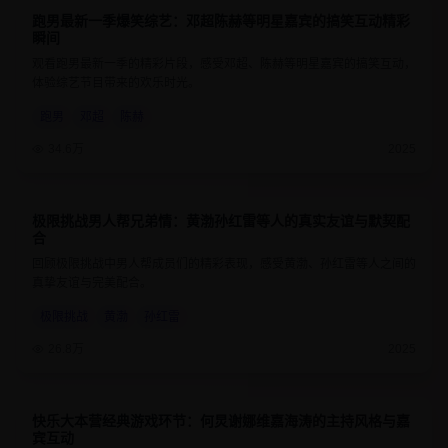
跑男最新一季爆笑综艺：邓超陈赫等明星嘉宾的搞笑互动精彩
8.8
1小时30分钟
瞬间
观看跑男最新一季的精彩片段，感受邓超、陈赫等明星嘉宾的搞笑互动，
体验综艺节目带来的欢乐时光。
跑男
邓超
陈赫
34.6万
2025
极限挑战男人帮兄弟情：黄渤孙红雷等人的真实友谊与默契配
9
1小时20分钟
合
回顾极限挑战中男人帮成员们的精彩表现，感受黄渤、孙红雷等人之间的
真挚友谊与完美配合。
极限挑战
黄渤
孙红雷
26.8万
2025
快乐大本营经典游戏环节：何炅谢娜维嘉海涛的主持风格与嘉
8.6
1小时15分钟
宾互动