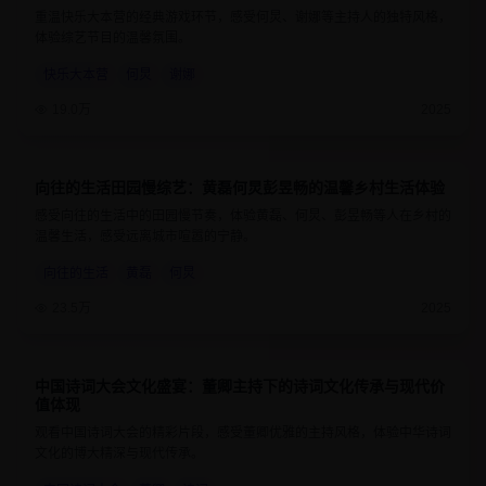
重温快乐大本营的经典游戏环节，感受何炅、谢娜等主持人的独特风格，
体验综艺节目的温馨氛围。
快乐大本营
何炅
谢娜
19.0万
2025
向往的生活田园慢综艺：黄磊何炅彭昱畅的温馨乡村生活体验
8.9
1小时25分钟
感受向往的生活中的田园慢节奏，体验黄磊、何炅、彭昱畅等人在乡村的
温馨生活，感受远离城市喧嚣的宁静。
向往的生活
黄磊
何炅
23.5万
2025
中国诗词大会文化盛宴：董卿主持下的诗词文化传承与现代价
9.4
1小时10分钟
值体现
观看中国诗词大会的精彩片段，感受董卿优雅的主持风格，体验中华诗词
文化的博大精深与现代传承。