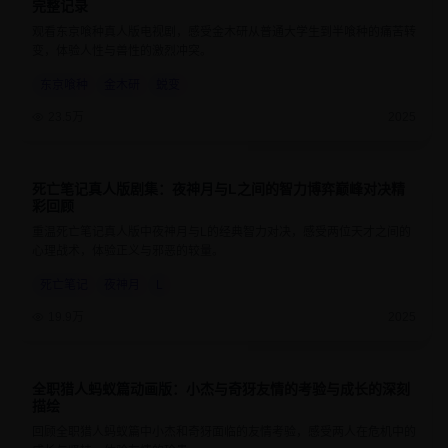
完整记录
观看东京喰种真人版电视剧，感受金木研从普通大学生到半喰种的痛苦转
变，体验人性与兽性的激烈冲突。
东京喰种
金木研
蜕变
23.5万
2025
死亡笔记真人版剧集：夜神月与L之间的智力博弈巅峰对决精
9.2
50分钟
彩回顾
重温死亡笔记真人版中夜神月与L的经典智力对决，感受两位天才之间的
心理战术，体验正义与邪恶的较量。
死亡笔记
夜神月
L
19.9万
2025
全职猎人蚂蚁篇动画版：小杰与奇犽友情的考验与成长的深刻
9.5
24分钟
描绘
回顾全职猎人蚂蚁篇中小杰和奇犽面临的友情考验，感受两人在危机中的