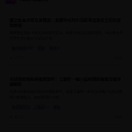
钢之炼金术师兄弟情深：爱德华与阿尔冯斯寻找贤者之石的冒
9.7
24分钟
险旅程
跟随钢之炼金术师兄弟的冒险足迹，感受兄弟间的深厚情谊，体验炼金术
世界的奇幻魅力与深刻哲理。
钢之炼金术师
兄弟
炼金术
17.9万
2025
名侦探柯南经典推理案件：工藤新一缩小后的精彩破案过程详
9.1
25分钟
细解析
回顾名侦探柯南中的经典推理案件，感受工藤新一即使身体缩小也依然敏
锐的推理能力，体验推理的乐趣。
名侦探柯南
工藤新一
推理
20.3万
2025