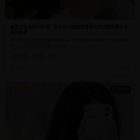
鬼灭之刃无限列车篇：炭治郎与炼狱杏寿郎的师徒情深感人至
深的故事
重温鬼灭之刃无限列车篇的经典片段，感受炭治郎与炼狱大哥之间的深厚
情谊，以及面对强敌时的不屈精神。
鬼灭之刃
炭治郎
炼狱
20.4万
2025
9.4
22分钟