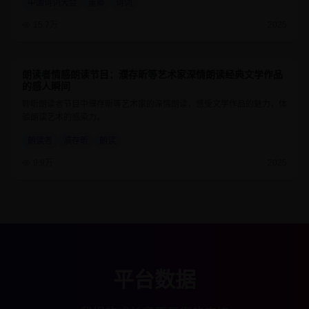
中国诗词大会
董卿
诗词
15.7万
2025
朗读者情感朗读节目：濮存昕等艺术家深情朗读经典文学作品
9.2
55分钟
的感人瞬间
聆听朗读者节目中濮存昕等艺术家的深情朗读，感受文学作品的魅力，体
验朗读艺术的感染力。
朗读者
濮存昕
朗读
9.9万
2025
平台数据