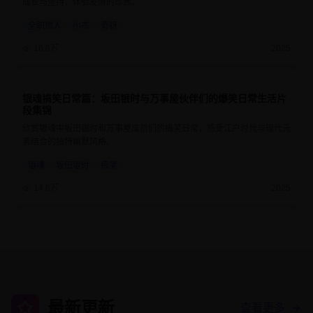
成长与坚持，体验友情的珍贵。
全职猎人
小杰
奇犽
16.8万
2025
银魂搞笑日常篇：坂田银时与万事屋伙伴们的爆笑日常生活片
9.3
24分钟
段集锦
欣赏银魂中坂田银时和万事屋成员们的搞笑日常，感受江户时代与现代元
素结合的独特幽默风格。
银魂
坂田银时
搞笑
14.6万
2025
最新更新
查看更多