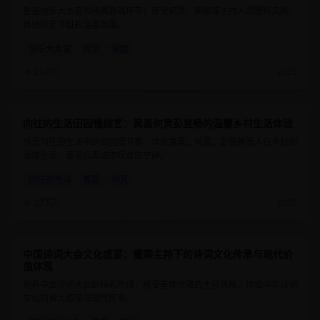
重温快乐大本营的经典游戏环节，感受何炅、谢娜等主持人的独特风格，
体验综艺节目的温馨氛围。
快乐大本营
何炅
谢娜
19.0万
2025
向往的生活田园慢综艺：黄磊何炅彭昱畅的温馨乡村生活体验
8.9
1小时25分钟
感受向往的生活中的田园慢节奏，体验黄磊、何炅、彭昱畅等人在乡村的
温馨生活，感受远离城市喧嚣的宁静。
向往的生活
黄磊
何炅
23.5万
2025
中国诗词大会文化盛宴：董卿主持下的诗词文化传承与现代价
9.4
1小时10分钟
值体现
观看中国诗词大会的精彩片段，感受董卿优雅的主持风格，体验中华诗词
文化的博大精深与现代传承。