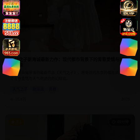
天气之子新海诚最新力作：现代都市背景下的青春爱情与超自
然现象
欣赏新海诚导演的最新作品《天气之子》，感受现代东京的都市风光，体
验青春爱情与天气奇迹的奇幻结合。
天气之子
新海诚
青春
16.8万
2025
9.1
46分钟