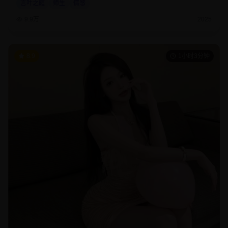
言叶之庭
师生
情感
9.9万
2025
8.9
1小时3分钟