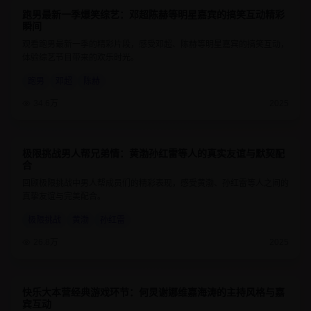
跑男最新一季爆笑综艺：邓超陈赫等明星嘉宾的搞笑互动精彩
8.8
1小时30分钟
瞬间
观看跑男最新一季的精彩片段，感受邓超、陈赫等明星嘉宾的搞笑互动，
体验综艺节目带来的欢乐时光。
跑男
邓超
陈赫
34.6万
2025
极限挑战男人帮兄弟情：黄渤孙红雷等人的真实友谊与默契配
9
1小时20分钟
合
回顾极限挑战中男人帮成员们的精彩表现，感受黄渤、孙红雷等人之间的
真挚友谊与完美配合。
极限挑战
黄渤
孙红雷
26.8万
2025
快乐大本营经典游戏环节：何炅谢娜维嘉海涛的主持风格与嘉
8.6
1小时15分钟
宾互动