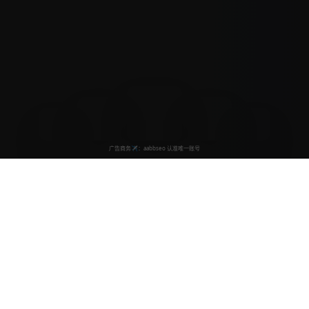
动漫屋
亚洲视频影视馆
动漫屋致力于为广大动漫爱好者提供最优质的观看体验，汇
聚海量经典动漫、热门电影、精彩电视剧等内容资源。我们