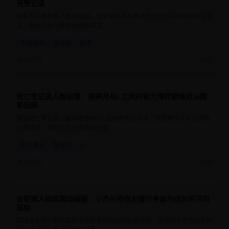
完整记录
观看东京喰种真人版电视剧，感受金木研从普通大学生到半喰种的痛苦转
变，体验人性与兽性的激烈冲突。
东京喰种
金木研
蜕变
23.5万
2025
死亡笔记真人版剧集：夜神月与L之间的智力博弈巅峰对决精
9.2
50分钟
彩回顾
重温死亡笔记真人版中夜神月与L的经典智力对决，感受两位天才之间的
心理战术，体验正义与邪恶的较量。
死亡笔记
夜神月
L
19.9万
2025
全职猎人蚂蚁篇动画版：小杰与奇犽友情的考验与成长的深刻
9.5
24分钟
描绘
回顾全职猎人蚂蚁篇中小杰和奇犽面临的友情考验，感受两人在危机中的