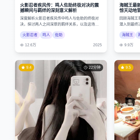
火影忍者疾风传：鸣人佐助终极对决的震
海贼王最
撼瞬间与羁绊的深刻意义解析
惊天动地
深度解析火影忍者疾风传中鸣人与佐助的终极对
回顾海贼王
决，探讨两人之间深厚的羁绊关系，以及这场战
潜入到最终
斗对整个忍者世界格局的重大影响。
想与勇气的
火影忍者
鸣人
佐助
海贼王
12.6万
2025
9.9万
9.4
22分钟
9.5