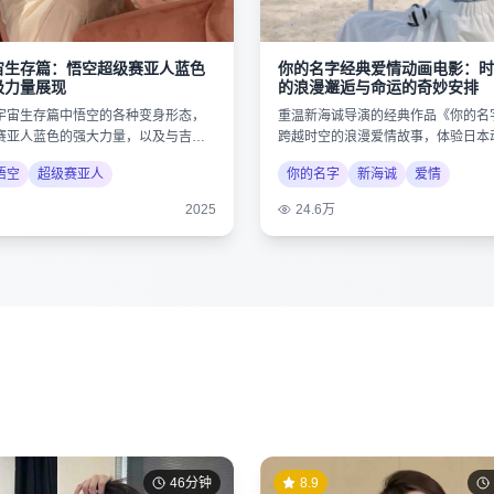
宙生存篇：悟空超级赛亚人蓝色
你的名字经典爱情动画电影：时
极力量展现
的浪漫邂逅与命运的奇妙安排
宇宙生存篇中悟空的各种变身形态，
重温新海诚导演的经典作品《你的名
赛亚人蓝色的强大力量，以及与吉连
跨越时空的浪漫爱情故事，体验日本
决。
唯美画风。
悟空
超级赛亚人
你的名字
新海诚
爱情
2025
24.6万
46分钟
8.9