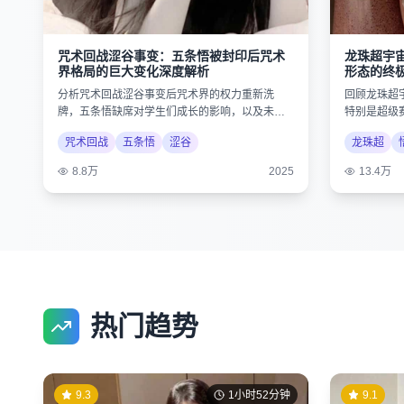
龙珠超宇
咒术回战涩谷事变：五条悟被封印后咒术
形态的终
界格局的巨大变化深度解析
回顾龙珠超
分析咒术回战涩谷事变后咒术界的权力重新洗
特别是超级
牌，五条悟缺席对学生们成长的影响，以及未来
的史诗级对
剧情的可能发展。
龙珠超
咒术回战
五条悟
涩谷
13.4万
8.8万
2025
热门趋势
9.3
1小时52分钟
9.1