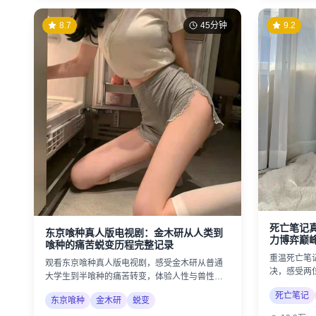
8.7
45分钟
9.2
死亡笔记
东京喰种真人版电视剧：金木研从人类到
力博弈巅
喰种的痛苦蜕变历程完整记录
重温死亡笔
观看东京喰种真人版电视剧，感受金木研从普通
决，感受两
大学生到半喰种的痛苦转变，体验人性与兽性的
邪恶的较量
激烈冲突。
死亡笔记
东京喰种
金木研
蜕变