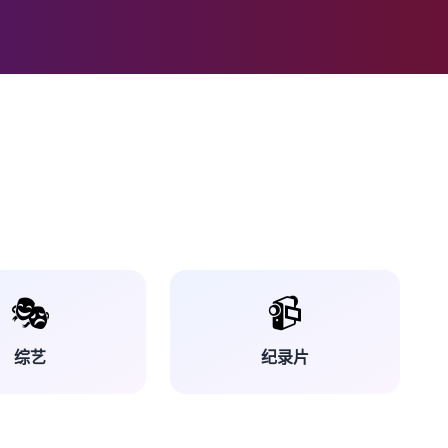
🎭
📹
综艺
纪录片