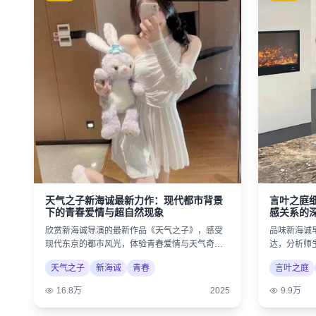
天气之子新海诚最新力作：现代都市背景
言叶之庭
下的青春爱情与超自然现象
感关系的
欣赏新海诚导演的最新作品《天气之子》，感受
品味新海诚
现代东京的都市风光，体验青春爱情与天气奇迹
达，分析师
的奇幻结合。
诗意美学。
天气之子
新海诚
青春
言叶之庭
16.8万
2025
9.9万