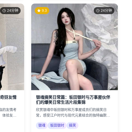
24分钟
9.3
24分钟
奇犽友情
银魂搞笑日常篇：坂田银时与万事屋伙伴
们的爆笑日常生活片段集锦
临的友情考
欣赏银魂中坂田银时和万事屋成员们的搞笑日
，体验友情
常，感受江户时代与现代元素结合的独特幽默风
格。
银魂
坂田银时
搞笑