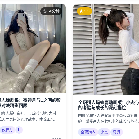
50分钟
9.5
真人版剧集：夜神月与L之间的智
全职猎人蚂蚁篇动画版：小杰与
峰对决精彩回顾
的考验与成长的深刻描绘
记真人版中夜神月与L的经典智力对
回顾全职猎人蚂蚁篇中小杰和奇犽面
位天才之间的心理战术，体验正义与
验，感受两人在危机中的成长与坚持
。
的珍贵。
夜神月
L
全职猎人
小杰
奇犽