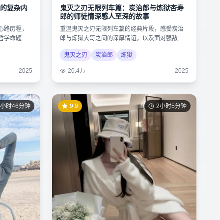
的复杂内
鬼灭之刃无限列车篇：炭治郎与炼狱杏寿
郎的师徒情深感人至深的故事
心路历程，
重温鬼灭之刃无限列车篇的经典片段，感受炭治
哲学命题，
郎与炼狱大哥之间的深厚情谊，以及面对强敌时
的不屈精神。
鬼灭之刃
炭治郎
炼狱
2025
20.4万
2025
1小时46分钟
9.9
2小时5分钟