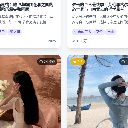
新剧情：路飞草帽团在和之国的
进击的巨人最终季：艾伦耶格尔
冒险历程完整回顾
心世界与自由意志的哲学思考
草帽海贼团在和之国的精彩冒险，从
深入分析进击的巨人最终季中艾伦的
决战，每一个细节都充满了友情、梦
探讨自由与束缚、选择与命运之间的
力量。
揭示作品的深层内涵。
路飞
和之国
进击的巨人
艾伦
自由
2025
15.6万
24分钟
9.8