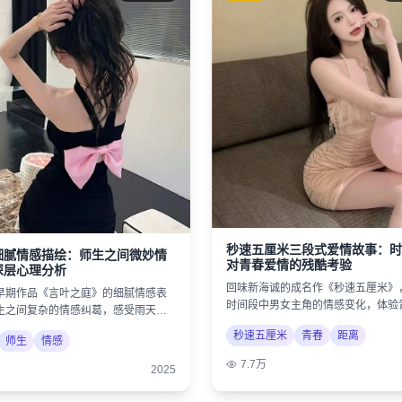
秒速五厘米三段式爱情故事：时
细腻情感描绘：师生之间微妙情
对青春爱情的残酷考验
深层心理分析
回味新海诚的成名作《秒速五厘米》
早期作品《言叶之庭》的细腻情感表
时间段中男女主角的情感变化，体验
生之间复杂的情感纠葛，感受雨天的
美好与遗憾。
秒速五厘米
青春
距离
师生
情感
7.7万
2025