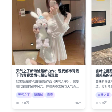
天气之子新海诚最新力作：现代都市背景
言叶之庭
下的青春爱情与超自然现象
感关系的
欣赏新海诚导演的最新作品《天气之子》，感受
品味新海诚
现代东京的都市风光，体验青春爱情与天气奇迹
达，分析师
的奇幻结合。
诗意美学。
天气之子
新海诚
青春
言叶之庭
16.8万
2025
9.9万