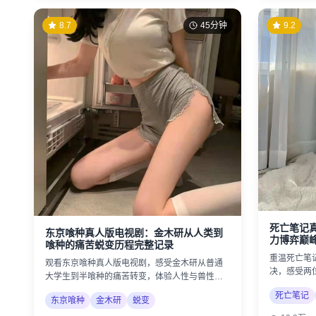
8.7
45分钟
9.2
死亡笔记
东京喰种真人版电视剧：金木研从人类到
力博弈巅
喰种的痛苦蜕变历程完整记录
重温死亡笔
观看东京喰种真人版电视剧，感受金木研从普通
决，感受两
大学生到半喰种的痛苦转变，体验人性与兽性的
邪恶的较量
激烈冲突。
死亡笔记
东京喰种
金木研
蜕变