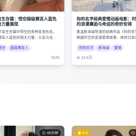
宙生存篇：悟空超级赛亚人蓝色
你的名字经典爱情动画电影：时
极力量展现
的浪漫邂逅与命运的奇妙安排
宇宙生存篇中悟空的各种变身形态，
重温新海诚导演的经典作品《你的名
赛亚人蓝色的强大力量，以及与吉连
跨越时空的浪漫爱情故事，体验日本
决。
唯美画风。
悟空
超级赛亚人
你的名字
新海诚
爱情
2025
24.6万
46分钟
8.9