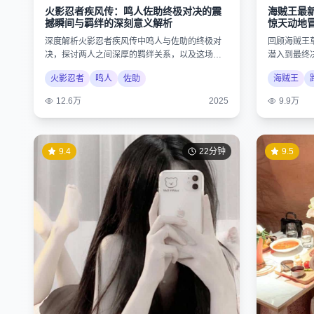
火影忍者疾风传：鸣人佐助终极对决的震
海贼王最
撼瞬间与羁绊的深刻意义解析
惊天动地
深度解析火影忍者疾风传中鸣人与佐助的终极对
回顾海贼王
决，探讨两人之间深厚的羁绊关系，以及这场战
潜入到最终
斗对整个忍者世界格局的重大影响。
想与勇气的
火影忍者
鸣人
佐助
海贼王
12.6万
2025
9.9万
9.4
22分钟
9.5