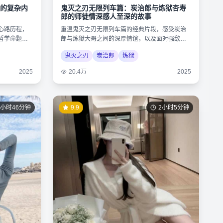
的复杂内
鬼灭之刃无限列车篇：炭治郎与炼狱杏寿
郎的师徒情深感人至深的故事
心路历程，
重温鬼灭之刃无限列车篇的经典片段，感受炭治
哲学命题，
郎与炼狱大哥之间的深厚情谊，以及面对强敌时
的不屈精神。
鬼灭之刃
炭治郎
炼狱
2025
20.4万
2025
1小时46分钟
9.9
2小时5分钟