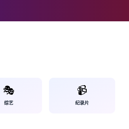
🎭
📹
综艺
纪录片