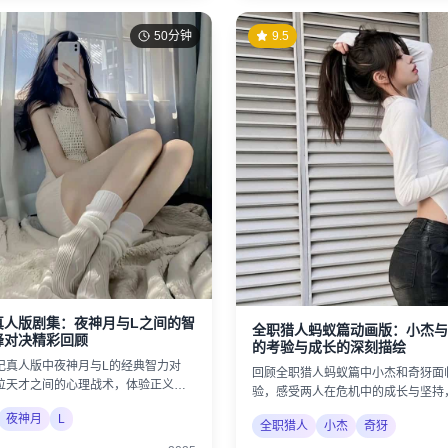
50分钟
9.5
真人版剧集：夜神月与L之间的智
全职猎人蚂蚁篇动画版：小杰与
峰对决精彩回顾
的考验与成长的深刻描绘
记真人版中夜神月与L的经典智力对
回顾全职猎人蚂蚁篇中小杰和奇犽面
位天才之间的心理战术，体验正义与
验，感受两人在危机中的成长与坚持
。
的珍贵。
夜神月
L
全职猎人
小杰
奇犽