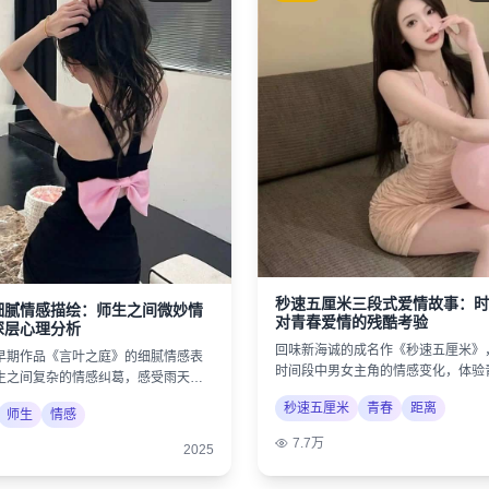
秒速五厘米三段式爱情故事：时
细腻情感描绘：师生之间微妙情
对青春爱情的残酷考验
深层心理分析
回味新海诚的成名作《秒速五厘米》
早期作品《言叶之庭》的细腻情感表
时间段中男女主角的情感变化，体验
生之间复杂的情感纠葛，感受雨天的
美好与遗憾。
秒速五厘米
青春
距离
师生
情感
7.7万
2025