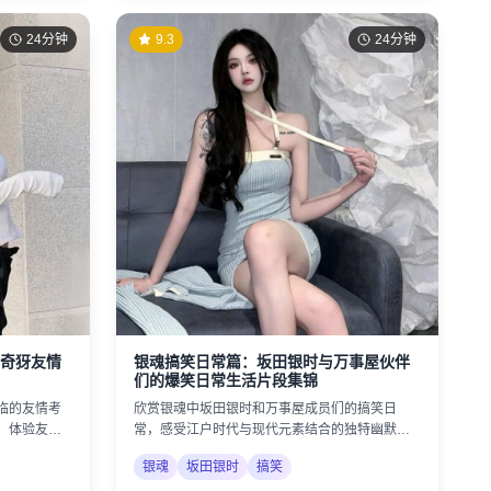
24分钟
9.3
24分钟
奇犽友情
银魂搞笑日常篇：坂田银时与万事屋伙伴
们的爆笑日常生活片段集锦
临的友情考
欣赏银魂中坂田银时和万事屋成员们的搞笑日
，体验友情
常，感受江户时代与现代元素结合的独特幽默风
格。
银魂
坂田银时
搞笑