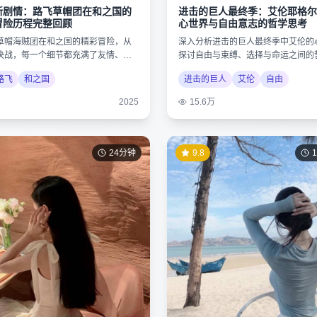
新剧情：路飞草帽团在和之国的
进击的巨人最终季：艾伦耶格尔
冒险历程完整回顾
心世界与自由意志的哲学思考
草帽海贼团在和之国的精彩冒险，从
深入分析进击的巨人最终季中艾伦的
决战，每一个细节都充满了友情、梦
探讨自由与束缚、选择与命运之间的
力量。
揭示作品的深层内涵。
路飞
和之国
进击的巨人
艾伦
自由
2025
15.6万
24分钟
9.8