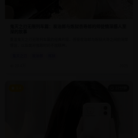
鬼灭之刃无限列车篇：炭治郎与炼狱杏寿郎的师徒情深感人至
深的故事
重温鬼灭之刃无限列车篇的经典片段，感受炭治郎与炼狱大哥之间的深厚
情谊，以及面对强敌时的不屈精神。
鬼灭之刃
炭治郎
炼狱
20.4万
2025
9.4
22分钟