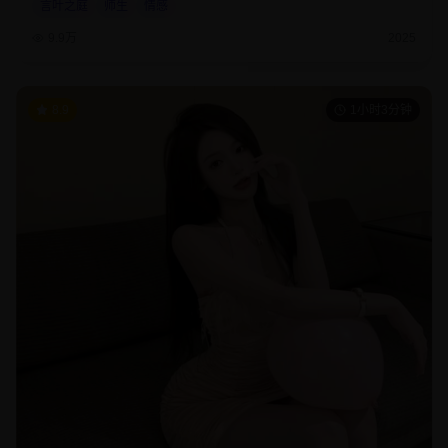
言叶之庭
师生
情感
9.9万
2025
8.9
1小时3分钟