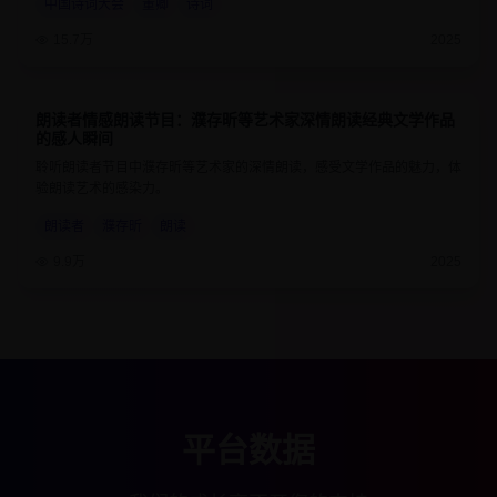
中国诗词大会
董卿
诗词
15.7万
2025
朗读者情感朗读节目：濮存昕等艺术家深情朗读经典文学作品
9.2
55分钟
的感人瞬间
聆听朗读者节目中濮存昕等艺术家的深情朗读，感受文学作品的魅力，体
验朗读艺术的感染力。
朗读者
濮存昕
朗读
9.9万
2025
平台数据