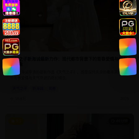
天气之子新海诚最新力作：现代都市背景下的青春爱情与超自
然现象
欣赏新海诚导演的最新作品《天气之子》，感受现代东京的都市风光，体
验青春爱情与天气奇迹的奇幻结合。
天气之子
新海诚
青春
16.8万
2025
9.1
46分钟