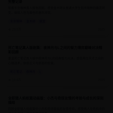
完整记录
观看东京喰种真人版电视剧，感受金木研从普通大学生到半喰种的痛苦转
变，体验人性与兽性的激烈冲突。
东京喰种
金木研
蜕变
23.5万
2025
死亡笔记真人版剧集：夜神月与L之间的智力博弈巅峰对决精
9.2
50分钟
彩回顾
重温死亡笔记真人版中夜神月与L的经典智力对决，感受两位天才之间的
心理战术，体验正义与邪恶的较量。
死亡笔记
夜神月
L
19.9万
2025
全职猎人蚂蚁篇动画版：小杰与奇犽友情的考验与成长的深刻
9.5
24分钟
描绘
回顾全职猎人蚂蚁篇中小杰和奇犽面临的友情考验，感受两人在危机中的