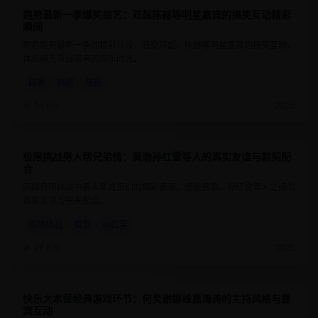
跑男最新一季爆笑综艺：邓超陈赫等明星嘉宾的搞笑互动精彩
8.8
1小时30分钟
瞬间
观看跑男最新一季的精彩片段，感受邓超、陈赫等明星嘉宾的搞笑互动，
体验综艺节目带来的欢乐时光。
跑男
邓超
陈赫
34.6万
2025
极限挑战男人帮兄弟情：黄渤孙红雷等人的真实友谊与默契配
9
1小时20分钟
合
回顾极限挑战中男人帮成员们的精彩表现，感受黄渤、孙红雷等人之间的
真挚友谊与完美配合。
极限挑战
黄渤
孙红雷
26.8万
2025
快乐大本营经典游戏环节：何炅谢娜维嘉海涛的主持风格与嘉
8.6
1小时15分钟
宾互动