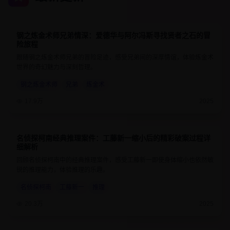
钢之炼金术师兄弟情深：爱德华与阿尔冯斯寻找贤者之石的冒
9.7
24分钟
险旅程
跟随钢之炼金术师兄弟的冒险足迹，感受兄弟间的深厚情谊，体验炼金术
世界的奇幻魅力与深刻哲理。
钢之炼金术师
兄弟
炼金术
17.9万
2025
名侦探柯南经典推理案件：工藤新一缩小后的精彩破案过程详
9.1
25分钟
细解析
回顾名侦探柯南中的经典推理案件，感受工藤新一即使身体缩小也依然敏
锐的推理能力，体验推理的乐趣。
名侦探柯南
工藤新一
推理
20.3万
2025