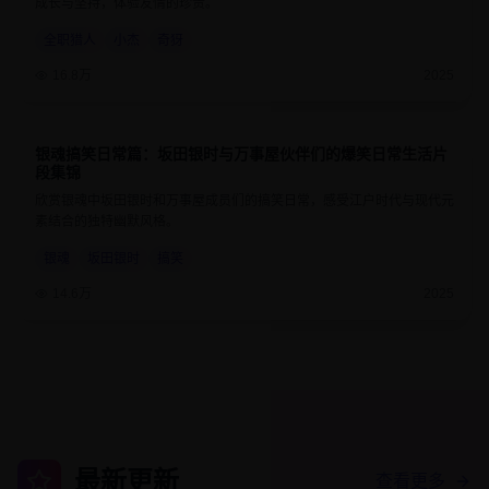
成长与坚持，体验友情的珍贵。
全职猎人
小杰
奇犽
16.8万
2025
银魂搞笑日常篇：坂田银时与万事屋伙伴们的爆笑日常生活片
9.3
24分钟
段集锦
欣赏银魂中坂田银时和万事屋成员们的搞笑日常，感受江户时代与现代元
素结合的独特幽默风格。
银魂
坂田银时
搞笑
14.6万
2025
最新更新
查看更多