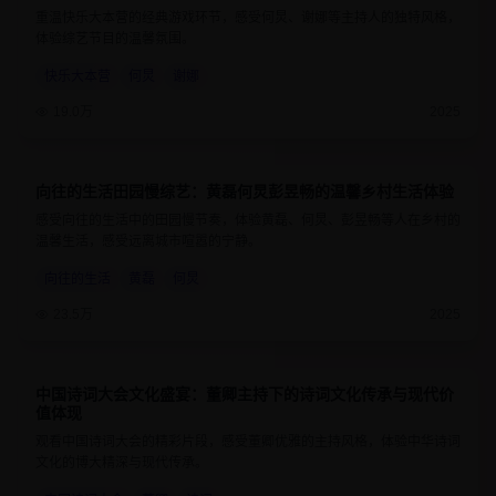
重温快乐大本营的经典游戏环节，感受何炅、谢娜等主持人的独特风格，
体验综艺节目的温馨氛围。
快乐大本营
何炅
谢娜
19.0万
2025
向往的生活田园慢综艺：黄磊何炅彭昱畅的温馨乡村生活体验
8.9
1小时25分钟
感受向往的生活中的田园慢节奏，体验黄磊、何炅、彭昱畅等人在乡村的
温馨生活，感受远离城市喧嚣的宁静。
向往的生活
黄磊
何炅
23.5万
2025
中国诗词大会文化盛宴：董卿主持下的诗词文化传承与现代价
9.4
1小时10分钟
值体现
观看中国诗词大会的精彩片段，感受董卿优雅的主持风格，体验中华诗词
文化的博大精深与现代传承。