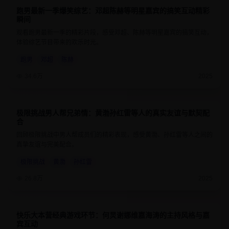
跑男最新一季爆笑综艺：邓超陈赫等明星嘉宾的搞笑互动精彩
8.8
1小时30分钟
瞬间
观看跑男最新一季的精彩片段，感受邓超、陈赫等明星嘉宾的搞笑互动，
体验综艺节目带来的欢乐时光。
跑男
邓超
陈赫
34.6万
2025
极限挑战男人帮兄弟情：黄渤孙红雷等人的真实友谊与默契配
9
1小时20分钟
合
回顾极限挑战中男人帮成员们的精彩表现，感受黄渤、孙红雷等人之间的
真挚友谊与完美配合。
极限挑战
黄渤
孙红雷
26.8万
2025
快乐大本营经典游戏环节：何炅谢娜维嘉海涛的主持风格与嘉
8.6
1小时15分钟
宾互动