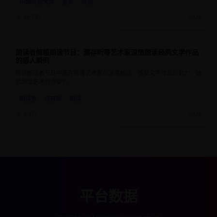
中国诗词大会
董卿
诗词
15.7万
2025
朗读者情感朗读节目：濮存昕等艺术家深情朗读经典文学作品
9.2
55分钟
的感人瞬间
聆听朗读者节目中濮存昕等艺术家的深情朗读，感受文学作品的魅力，体
验朗读艺术的感染力。
朗读者
濮存昕
朗读
9.9万
2025
平台数据