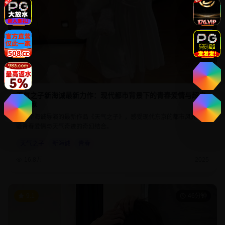
天气之子新海诚最新力作：现代都市背景下的青春爱情与超自
然现象
欣赏新海诚导演的最新作品《天气之子》，感受现代东京的都市风光，体
验青春爱情与天气奇迹的奇幻结合。
天气之子
新海诚
青春
16.8万
2025
9.1
46分钟