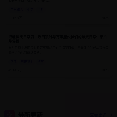
成长与坚持，体验友情的珍贵。
全职猎人
小杰
奇犽
16.8万
2025
银魂搞笑日常篇：坂田银时与万事屋伙伴们的爆笑日常生活片
9.3
24分钟
段集锦
欣赏银魂中坂田银时和万事屋成员们的搞笑日常，感受江户时代与现代元
素结合的独特幽默风格。
银魂
坂田银时
搞笑
14.6万
2025
最新更新
查看更多