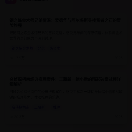
钢之炼金术师兄弟情深：爱德华与阿尔冯斯寻找贤者之石的冒
9.7
24分钟
险旅程
跟随钢之炼金术师兄弟的冒险足迹，感受兄弟间的深厚情谊，体验炼金术
世界的奇幻魅力与深刻哲理。
钢之炼金术师
兄弟
炼金术
17.9万
2025
名侦探柯南经典推理案件：工藤新一缩小后的精彩破案过程详
9.1
25分钟
细解析
回顾名侦探柯南中的经典推理案件，感受工藤新一即使身体缩小也依然敏
锐的推理能力，体验推理的乐趣。
名侦探柯南
工藤新一
推理
20.3万
2025