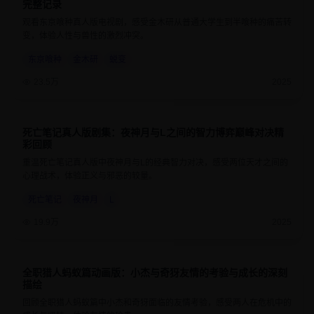
完整记录
观看东京喰种真人版电视剧，感受金木研从普通大学生到半喰种的痛苦转
变，体验人性与兽性的激烈冲突。
东京喰种
金木研
蜕变
23.5万
2025
死亡笔记真人版剧集：夜神月与L之间的智力博弈巅峰对决精
9.2
50分钟
彩回顾
重温死亡笔记真人版中夜神月与L的经典智力对决，感受两位天才之间的
心理战术，体验正义与邪恶的较量。
死亡笔记
夜神月
L
19.9万
2025
全职猎人蚂蚁篇动画版：小杰与奇犽友情的考验与成长的深刻
9.5
24分钟
描绘
回顾全职猎人蚂蚁篇中小杰和奇犽面临的友情考验，感受两人在危机中的