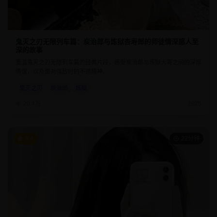
鬼灭之刃无限列车篇：炭治郎与炼狱杏寿郎的师徒情深感人至
深的故事
重温鬼灭之刃无限列车篇的经典片段，感受炭治郎与炼狱大哥之间的深厚
情谊，以及面对强敌时的不屈精神。
鬼灭之刃
炭治郎
炼狱
20.4万
2025
9.4
22分钟