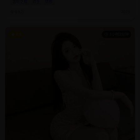
言叶之庭
师生
情感
9.9万
2025
8.9
1小时3分钟