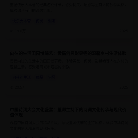
重温快乐大本营的经典游戏环节，感受何炅、谢娜等主持人的独特风格，
体验综艺节目的温馨氛围。
快乐大本营
何炅
谢娜
19.0万
2025
向往的生活田园慢综艺：黄磊何炅彭昱畅的温馨乡村生活体验
8.9
1小时25分钟
感受向往的生活中的田园慢节奏，体验黄磊、何炅、彭昱畅等人在乡村的
温馨生活，感受远离城市喧嚣的宁静。
向往的生活
黄磊
何炅
23.5万
2025
中国诗词大会文化盛宴：董卿主持下的诗词文化传承与现代价
9.4
1小时10分钟
值体现
观看中国诗词大会的精彩片段，感受董卿优雅的主持风格，体验中华诗词
文化的博大精深与现代传承。