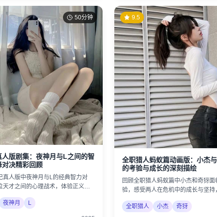
50分钟
9.5
真人版剧集：夜神月与L之间的智
全职猎人蚂蚁篇动画版：小杰与
峰对决精彩回顾
的考验与成长的深刻描绘
记真人版中夜神月与L的经典智力对
回顾全职猎人蚂蚁篇中小杰和奇犽面
位天才之间的心理战术，体验正义与
验，感受两人在危机中的成长与坚持
。
的珍贵。
夜神月
L
全职猎人
小杰
奇犽