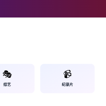
🎭
📹
综艺
纪录片