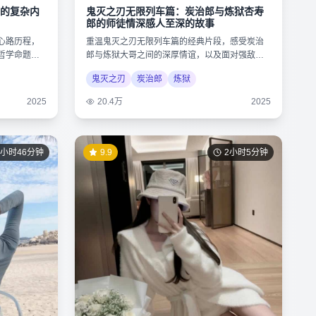
的复杂内
鬼灭之刃无限列车篇：炭治郎与炼狱杏寿
郎的师徒情深感人至深的故事
心路历程，
重温鬼灭之刃无限列车篇的经典片段，感受炭治
哲学命题，
郎与炼狱大哥之间的深厚情谊，以及面对强敌时
的不屈精神。
鬼灭之刃
炭治郎
炼狱
2025
20.4万
2025
1小时46分钟
9.9
2小时5分钟