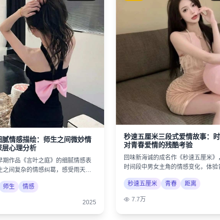
秒速五厘米三段式爱情故事：时
细腻情感描绘：师生之间微妙情
对青春爱情的残酷考验
深层心理分析
回味新海诚的成名作《秒速五厘米》
早期作品《言叶之庭》的细腻情感表
时间段中男女主角的情感变化，体验
生之间复杂的情感纠葛，感受雨天的
美好与遗憾。
秒速五厘米
青春
距离
师生
情感
7.7万
2025