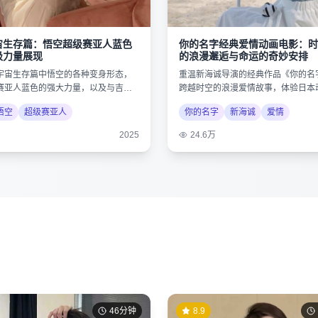
宙生存篇：悟空超级赛亚人蓝色
你的名字经典爱情动画电影：时
极力量展现
的浪漫邂逅与命运的奇妙安排
宇宙生存篇中悟空的各种变身形态，
重温新海诚导演的经典作品《你的名
赛亚人蓝色的强大力量，以及与吉连
跨越时空的浪漫爱情故事，体验日本
决。
唯美画风。
悟空
超级赛亚人
你的名字
新海诚
爱情
2025
24.6万
46分钟
8.9