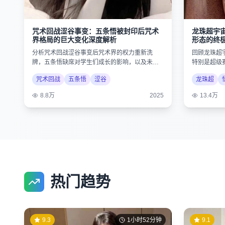
龙珠超宇
咒术回战涩谷事变：五条悟被封印后咒术
形态的终
界格局的巨大变化深度解析
回顾龙珠超
分析咒术回战涩谷事变后咒术界的权力重新洗
特别是超级
牌，五条悟缺席对学生们成长的影响，以及未来
的史诗级对
剧情的可能发展。
龙珠超
咒术回战
五条悟
涩谷
13.4万
8.8万
2025
热门趋势
9.3
1小时52分钟
9.1