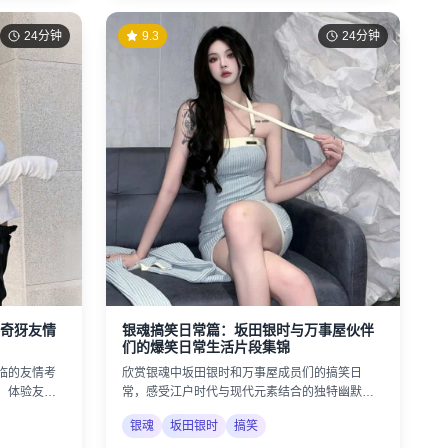
24分钟
9.3
24分钟
奇犽友情
银魂搞笑日常篇：坂田银时与万事屋伙伴
们的爆笑日常生活片段集锦
临的友情考
欣赏银魂中坂田银时和万事屋成员们的搞笑日
，体验友情
常，感受江户时代与现代元素结合的独特幽默风
格。
银魂
坂田银时
搞笑