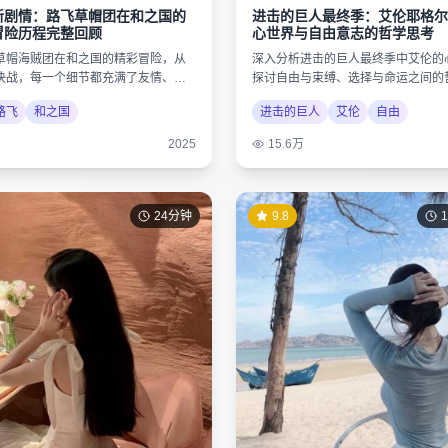
新剧情：路飞草帽团在和之国的
进击的巨人最终季：艾伦耶格尔
冒险历程完整回顾
心世界与自由意志的哲学思考
草帽海贼团在和之国的精彩冒险，从
深入分析进击的巨人最终季中艾伦的
决战，每一个细节都充满了友情、梦
探讨自由与束缚、选择与命运之间的
力量。
揭示作品的深层内涵。
路飞
和之国
进击的巨人
艾伦
自由
2025
15.6万
24分钟
9.8