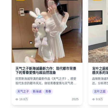
天气之子新海诚最新力作：现代都市背景
言叶之庭
下的青春爱情与超自然现象
感关系的
欣赏新海诚导演的最新作品《天气之子》，感受
品味新海诚
现代东京的都市风光，体验青春爱情与天气奇迹
达，分析师
的奇幻结合。
诗意美学。
天气之子
新海诚
青春
言叶之庭
16.8万
2025
9.9万