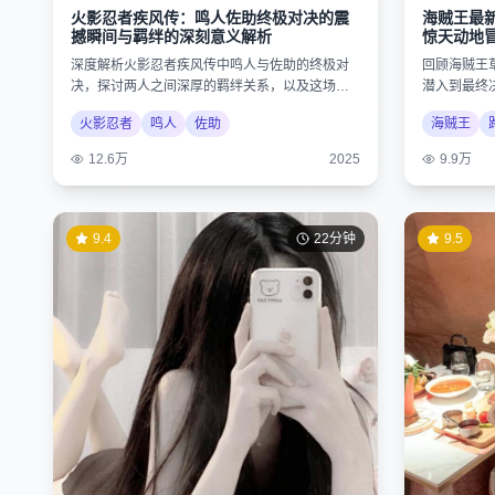
火影忍者疾风传：鸣人佐助终极对决的震
海贼王最
撼瞬间与羁绊的深刻意义解析
惊天动地
深度解析火影忍者疾风传中鸣人与佐助的终极对
回顾海贼王
决，探讨两人之间深厚的羁绊关系，以及这场战
潜入到最终
斗对整个忍者世界格局的重大影响。
想与勇气的
火影忍者
鸣人
佐助
海贼王
12.6万
2025
9.9万
9.4
22分钟
9.5