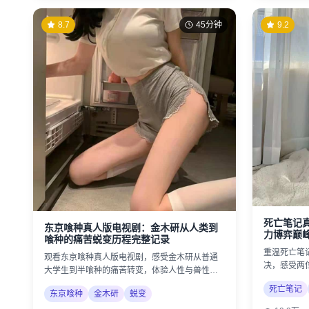
8.7
45分钟
9.2
死亡笔记
东京喰种真人版电视剧：金木研从人类到
力博弈巅
喰种的痛苦蜕变历程完整记录
重温死亡笔
观看东京喰种真人版电视剧，感受金木研从普通
决，感受两
大学生到半喰种的痛苦转变，体验人性与兽性的
邪恶的较量
激烈冲突。
死亡笔记
东京喰种
金木研
蜕变