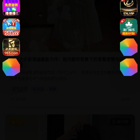
天气之子新海诚最新力作：现代都市背景下的青春爱情与超自
然现象
欣赏新海诚导演的最新作品《天气之子》，感受现代东京的都市风光，体
验青春爱情与天气奇迹的奇幻结合。
天气之子
新海诚
青春
16.8万
2025
9.1
46分钟