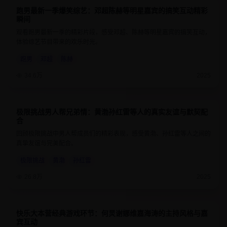
跑男最新一季爆笑综艺：邓超陈赫等明星嘉宾的搞笑互动精彩
8.8
1小时30分钟
瞬间
观看跑男最新一季的精彩片段，感受邓超、陈赫等明星嘉宾的搞笑互动，
体验综艺节目带来的欢乐时光。
跑男
邓超
陈赫
34.6万
2025
极限挑战男人帮兄弟情：黄渤孙红雷等人的真实友谊与默契配
9
1小时20分钟
合
回顾极限挑战中男人帮成员们的精彩表现，感受黄渤、孙红雷等人之间的
真挚友谊与完美配合。
极限挑战
黄渤
孙红雷
26.8万
2025
快乐大本营经典游戏环节：何炅谢娜维嘉海涛的主持风格与嘉
8.6
1小时15分钟
宾互动