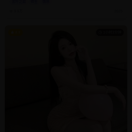
言叶之庭
师生
情感
9.9万
2025
8.9
1小时3分钟