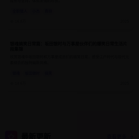
成长与坚持，体验友情的珍贵。
全职猎人
小杰
奇犽
16.8万
2025
银魂搞笑日常篇：坂田银时与万事屋伙伴们的爆笑日常生活片
9.3
24分钟
段集锦
欣赏银魂中坂田银时和万事屋成员们的搞笑日常，感受江户时代与现代元
素结合的独特幽默风格。
银魂
坂田银时
搞笑
14.6万
2025
最新更新
查看更多