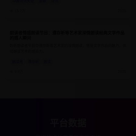
中国诗词大会
董卿
诗词
15.7万
2025
朗读者情感朗读节目：濮存昕等艺术家深情朗读经典文学作品
9.2
55分钟
的感人瞬间
聆听朗读者节目中濮存昕等艺术家的深情朗读，感受文学作品的魅力，体
验朗读艺术的感染力。
朗读者
濮存昕
朗读
9.9万
2025
平台数据