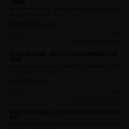
完整记录
观看东京喰种真人版电视剧，感受金木研从普通大学生到半喰种的痛苦转
变，体验人性与兽性的激烈冲突。
东京喰种
金木研
蜕变
23.5万
2025
死亡笔记真人版剧集：夜神月与L之间的智力博弈巅峰对决精
9.2
50分钟
彩回顾
重温死亡笔记真人版中夜神月与L的经典智力对决，感受两位天才之间的
心理战术，体验正义与邪恶的较量。
死亡笔记
夜神月
L
19.9万
2025
全职猎人蚂蚁篇动画版：小杰与奇犽友情的考验与成长的深刻
9.5
24分钟
描绘
回顾全职猎人蚂蚁篇中小杰和奇犽面临的友情考验，感受两人在危机中的