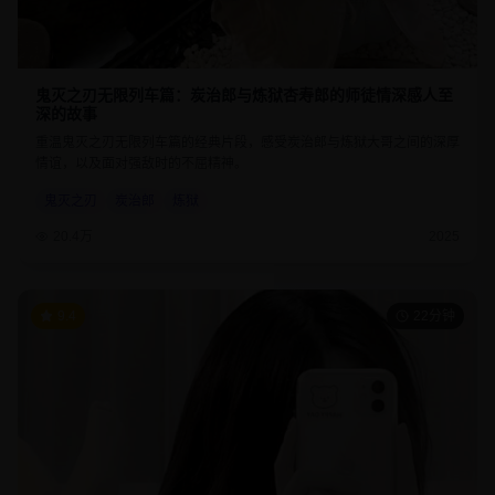
鬼灭之刃无限列车篇：炭治郎与炼狱杏寿郎的师徒情深感人至
深的故事
重温鬼灭之刃无限列车篇的经典片段，感受炭治郎与炼狱大哥之间的深厚
情谊，以及面对强敌时的不屈精神。
鬼灭之刃
炭治郎
炼狱
20.4万
2025
9.4
22分钟