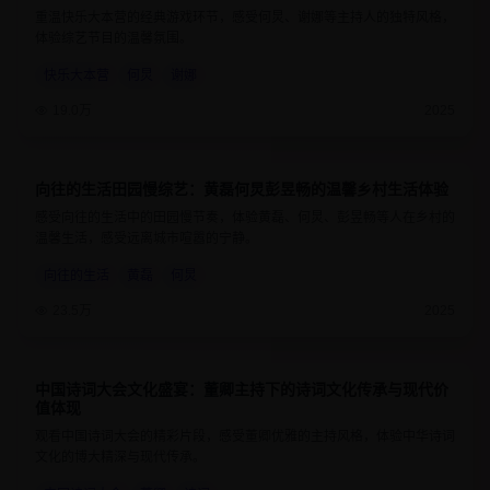
重温快乐大本营的经典游戏环节，感受何炅、谢娜等主持人的独特风格，
体验综艺节目的温馨氛围。
快乐大本营
何炅
谢娜
19.0万
2025
向往的生活田园慢综艺：黄磊何炅彭昱畅的温馨乡村生活体验
8.9
1小时25分钟
感受向往的生活中的田园慢节奏，体验黄磊、何炅、彭昱畅等人在乡村的
温馨生活，感受远离城市喧嚣的宁静。
向往的生活
黄磊
何炅
23.5万
2025
中国诗词大会文化盛宴：董卿主持下的诗词文化传承与现代价
9.4
1小时10分钟
值体现
观看中国诗词大会的精彩片段，感受董卿优雅的主持风格，体验中华诗词
文化的博大精深与现代传承。