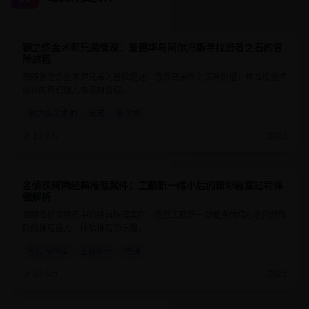
钢之炼金术师兄弟情深：爱德华与阿尔冯斯寻找贤者之石的冒
9.7
24分钟
险旅程
跟随钢之炼金术师兄弟的冒险足迹，感受兄弟间的深厚情谊，体验炼金术
世界的奇幻魅力与深刻哲理。
钢之炼金术师
兄弟
炼金术
17.9万
2025
名侦探柯南经典推理案件：工藤新一缩小后的精彩破案过程详
9.1
25分钟
细解析
回顾名侦探柯南中的经典推理案件，感受工藤新一即使身体缩小也依然敏
锐的推理能力，体验推理的乐趣。
名侦探柯南
工藤新一
推理
20.3万
2025