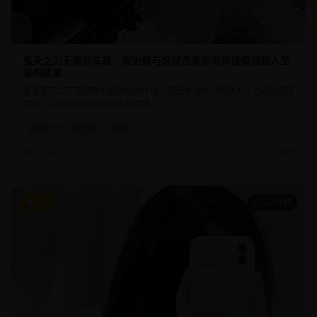
鬼灭之刃无限列车篇：炭治郎与炼狱杏寿郎的师徒情深感人至
深的故事
重温鬼灭之刃无限列车篇的经典片段，感受炭治郎与炼狱大哥之间的深厚
情谊，以及面对强敌时的不屈精神。
鬼灭之刃
炭治郎
炼狱
20.4万
2025
9.4
22分钟