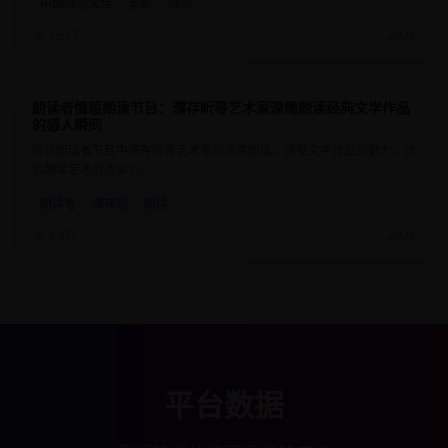
中国诗词大会
董卿
诗词
15.7万
2025
朗读者情感朗读节目：濮存昕等艺术家深情朗读经典文学作品
9.2
55分钟
的感人瞬间
聆听朗读者节目中濮存昕等艺术家的深情朗读，感受文学作品的魅力，体
验朗读艺术的感染力。
朗读者
濮存昕
朗读
9.9万
2025
平台数据