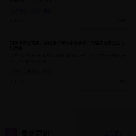
成长与坚持，体验友情的珍贵。
全职猎人
小杰
奇犽
16.8万
2025
银魂搞笑日常篇：坂田银时与万事屋伙伴们的爆笑日常生活片
9.3
24分钟
段集锦
欣赏银魂中坂田银时和万事屋成员们的搞笑日常，感受江户时代与现代元
素结合的独特幽默风格。
银魂
坂田银时
搞笑
14.6万
2025
最新更新
查看更多