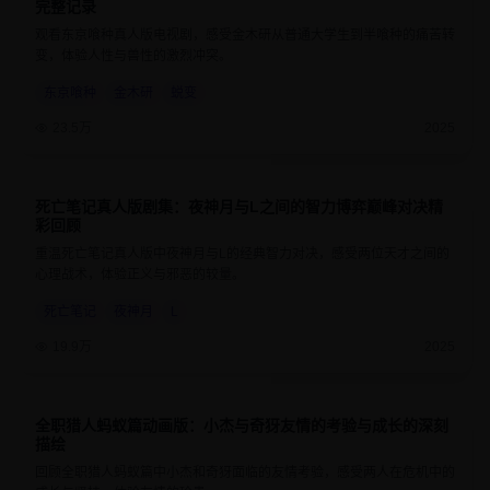
完整记录
观看东京喰种真人版电视剧，感受金木研从普通大学生到半喰种的痛苦转
变，体验人性与兽性的激烈冲突。
东京喰种
金木研
蜕变
23.5万
2025
死亡笔记真人版剧集：夜神月与L之间的智力博弈巅峰对决精
9.2
50分钟
彩回顾
重温死亡笔记真人版中夜神月与L的经典智力对决，感受两位天才之间的
心理战术，体验正义与邪恶的较量。
死亡笔记
夜神月
L
19.9万
2025
全职猎人蚂蚁篇动画版：小杰与奇犽友情的考验与成长的深刻
9.5
24分钟
描绘
回顾全职猎人蚂蚁篇中小杰和奇犽面临的友情考验，感受两人在危机中的