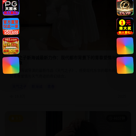
天气之子新海诚最新力作：现代都市背景下的青春爱情与超自
然现象
欣赏新海诚导演的最新作品《天气之子》，感受现代东京的都市风光，体
验青春爱情与天气奇迹的奇幻结合。
天气之子
新海诚
青春
16.8万
2025
9.1
46分钟