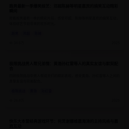
跑男最新一季爆笑综艺：邓超陈赫等明星嘉宾的搞笑互动精彩
8.8
1小时30分钟
瞬间
观看跑男最新一季的精彩片段，感受邓超、陈赫等明星嘉宾的搞笑互动，
体验综艺节目带来的欢乐时光。
跑男
邓超
陈赫
34.6万
2025
极限挑战男人帮兄弟情：黄渤孙红雷等人的真实友谊与默契配
9
1小时20分钟
合
回顾极限挑战中男人帮成员们的精彩表现，感受黄渤、孙红雷等人之间的
真挚友谊与完美配合。
极限挑战
黄渤
孙红雷
26.8万
2025
快乐大本营经典游戏环节：何炅谢娜维嘉海涛的主持风格与嘉
8.6
1小时15分钟
宾互动