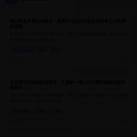
钢之炼金术师兄弟情深：爱德华与阿尔冯斯寻找贤者之石的冒
9.7
24分钟
险旅程
跟随钢之炼金术师兄弟的冒险足迹，感受兄弟间的深厚情谊，体验炼金术
世界的奇幻魅力与深刻哲理。
钢之炼金术师
兄弟
炼金术
17.9万
2025
名侦探柯南经典推理案件：工藤新一缩小后的精彩破案过程详
9.1
25分钟
细解析
回顾名侦探柯南中的经典推理案件，感受工藤新一即使身体缩小也依然敏
锐的推理能力，体验推理的乐趣。
名侦探柯南
工藤新一
推理
20.3万
2025