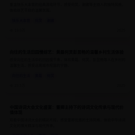
重温快乐大本营的经典游戏环节，感受何炅、谢娜等主持人的独特风格，
体验综艺节目的温馨氛围。
快乐大本营
何炅
谢娜
19.0万
2025
向往的生活田园慢综艺：黄磊何炅彭昱畅的温馨乡村生活体验
8.9
1小时25分钟
感受向往的生活中的田园慢节奏，体验黄磊、何炅、彭昱畅等人在乡村的
温馨生活，感受远离城市喧嚣的宁静。
向往的生活
黄磊
何炅
23.5万
2025
中国诗词大会文化盛宴：董卿主持下的诗词文化传承与现代价
9.4
1小时10分钟
值体现
观看中国诗词大会的精彩片段，感受董卿优雅的主持风格，体验中华诗词
文化的博大精深与现代传承。