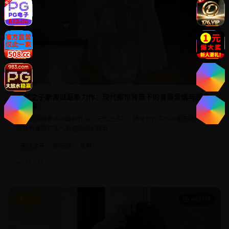
天气之子新海诚最新力作：现代都市背景下的青春爱情与超自
然现象
欣赏新海诚导演的最新作品《天气之子》，感受现代东京的都市风光，体
验青春爱情与天气奇迹的奇幻结合。
天气之子
新海诚
青春
16.8万
2025
9.1
46分钟