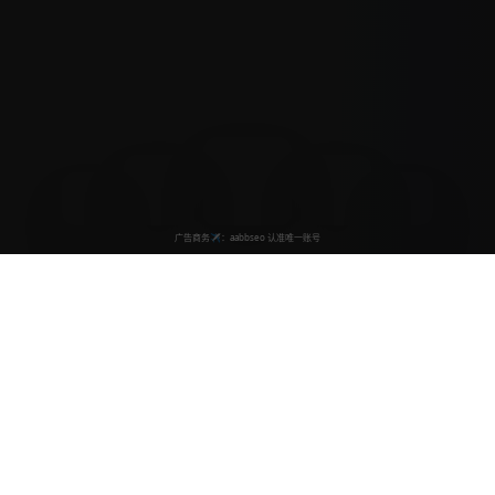
动漫屋
亚洲视频影视馆
动漫屋致力于为广大动漫爱好者提供最优质的观看体验，汇
聚海量经典动漫、热门电影、精彩电视剧等内容资源。我们