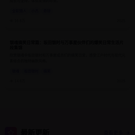
成长与坚持，体验友情的珍贵。
全职猎人
小杰
奇犽
16.8万
2025
银魂搞笑日常篇：坂田银时与万事屋伙伴们的爆笑日常生活片
9.3
24分钟
段集锦
欣赏银魂中坂田银时和万事屋成员们的搞笑日常，感受江户时代与现代元
素结合的独特幽默风格。
银魂
坂田银时
搞笑
14.6万
2025
最新更新
查看更多