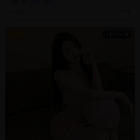
言叶之庭
师生
情感
9.9万
2025
8.9
1小时3分钟