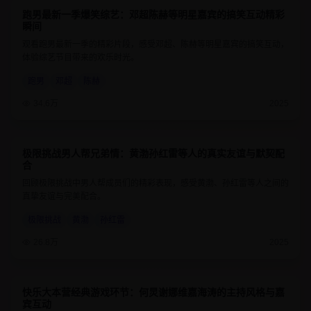
跑男最新一季爆笑综艺：邓超陈赫等明星嘉宾的搞笑互动精彩
8.8
1小时30分钟
瞬间
观看跑男最新一季的精彩片段，感受邓超、陈赫等明星嘉宾的搞笑互动，
体验综艺节目带来的欢乐时光。
跑男
邓超
陈赫
34.6万
2025
极限挑战男人帮兄弟情：黄渤孙红雷等人的真实友谊与默契配
9
1小时20分钟
合
回顾极限挑战中男人帮成员们的精彩表现，感受黄渤、孙红雷等人之间的
真挚友谊与完美配合。
极限挑战
黄渤
孙红雷
26.8万
2025
快乐大本营经典游戏环节：何炅谢娜维嘉海涛的主持风格与嘉
8.6
1小时15分钟
宾互动