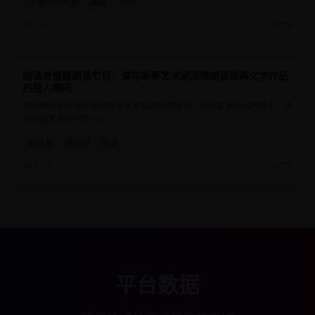
中国诗词大会
董卿
诗词
15.7万
2025
朗读者情感朗读节目：濮存昕等艺术家深情朗读经典文学作品
9.2
55分钟
的感人瞬间
聆听朗读者节目中濮存昕等艺术家的深情朗读，感受文学作品的魅力，体
验朗读艺术的感染力。
朗读者
濮存昕
朗读
9.9万
2025
平台数据