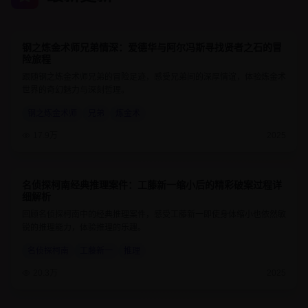
钢之炼金术师兄弟情深：爱德华与阿尔冯斯寻找贤者之石的冒
9.7
24分钟
险旅程
跟随钢之炼金术师兄弟的冒险足迹，感受兄弟间的深厚情谊，体验炼金术
世界的奇幻魅力与深刻哲理。
钢之炼金术师
兄弟
炼金术
17.9万
2025
名侦探柯南经典推理案件：工藤新一缩小后的精彩破案过程详
9.1
25分钟
细解析
回顾名侦探柯南中的经典推理案件，感受工藤新一即使身体缩小也依然敏
锐的推理能力，体验推理的乐趣。
名侦探柯南
工藤新一
推理
20.3万
2025