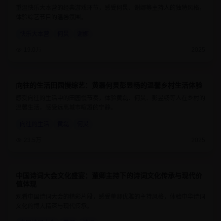
重温快乐大本营的经典游戏环节，感受何炅、谢娜等主持人的独特风格，
体验综艺节目的温馨氛围。
快乐大本营
何炅
谢娜
19.0万
2025
向往的生活田园慢综艺：黄磊何炅彭昱畅的温馨乡村生活体验
8.9
1小时25分钟
感受向往的生活中的田园慢节奏，体验黄磊、何炅、彭昱畅等人在乡村的
温馨生活，感受远离城市喧嚣的宁静。
向往的生活
黄磊
何炅
23.5万
2025
中国诗词大会文化盛宴：董卿主持下的诗词文化传承与现代价
9.4
1小时10分钟
值体现
观看中国诗词大会的精彩片段，感受董卿优雅的主持风格，体验中华诗词
文化的博大精深与现代传承。