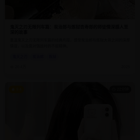
鬼灭之刃无限列车篇：炭治郎与炼狱杏寿郎的师徒情深感人至
深的故事
重温鬼灭之刃无限列车篇的经典片段，感受炭治郎与炼狱大哥之间的深厚
情谊，以及面对强敌时的不屈精神。
鬼灭之刃
炭治郎
炼狱
20.4万
2025
9.4
22分钟