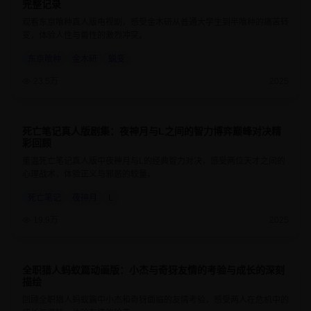
完整记录
观看东京喰种真人版电视剧，感受金木研从普通大学生到半喰种的痛苦转
变，体验人性与兽性的激烈冲突。
东京喰种
金木研
蜕变
23.5万
2025
死亡笔记真人版剧集：夜神月与L之间的智力博弈巅峰对决精
9.2
50分钟
彩回顾
重温死亡笔记真人版中夜神月与L的经典智力对决，感受两位天才之间的
心理战术，体验正义与邪恶的较量。
死亡笔记
夜神月
L
19.9万
2025
全职猎人蚂蚁篇动画版：小杰与奇犽友情的考验与成长的深刻
9.5
24分钟
描绘
回顾全职猎人蚂蚁篇中小杰和奇犽面临的友情考验，感受两人在危机中的