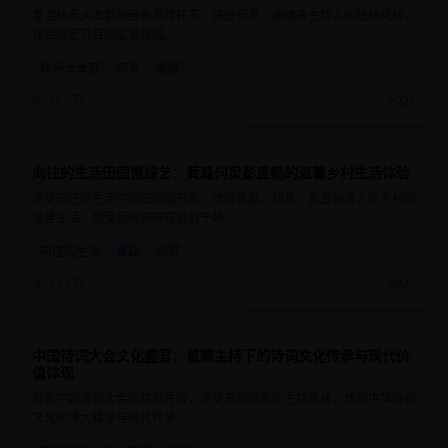
重温快乐大本营的经典游戏环节，感受何炅、谢娜等主持人的独特风格，
体验综艺节目的温馨氛围。
快乐大本营
何炅
谢娜
19.0万
2025
向往的生活田园慢综艺：黄磊何炅彭昱畅的温馨乡村生活体验
8.9
1小时25分钟
感受向往的生活中的田园慢节奏，体验黄磊、何炅、彭昱畅等人在乡村的
温馨生活，感受远离城市喧嚣的宁静。
向往的生活
黄磊
何炅
23.5万
2025
中国诗词大会文化盛宴：董卿主持下的诗词文化传承与现代价
9.4
1小时10分钟
值体现
观看中国诗词大会的精彩片段，感受董卿优雅的主持风格，体验中华诗词
文化的博大精深与现代传承。