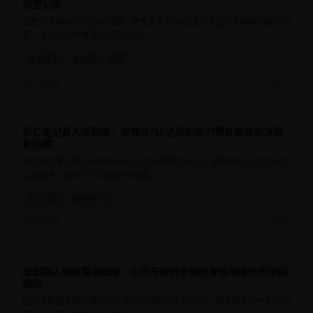
完整记录
观看东京喰种真人版电视剧，感受金木研从普通大学生到半喰种的痛苦转
变，体验人性与兽性的激烈冲突。
东京喰种
金木研
蜕变
23.5万
2025
死亡笔记真人版剧集：夜神月与L之间的智力博弈巅峰对决精
9.2
50分钟
彩回顾
重温死亡笔记真人版中夜神月与L的经典智力对决，感受两位天才之间的
心理战术，体验正义与邪恶的较量。
死亡笔记
夜神月
L
19.9万
2025
全职猎人蚂蚁篇动画版：小杰与奇犽友情的考验与成长的深刻
9.5
24分钟
描绘
回顾全职猎人蚂蚁篇中小杰和奇犽面临的友情考验，感受两人在危机中的