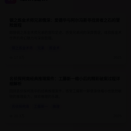
钢之炼金术师兄弟情深：爱德华与阿尔冯斯寻找贤者之石的冒
9.7
24分钟
险旅程
跟随钢之炼金术师兄弟的冒险足迹，感受兄弟间的深厚情谊，体验炼金术
世界的奇幻魅力与深刻哲理。
钢之炼金术师
兄弟
炼金术
17.9万
2025
名侦探柯南经典推理案件：工藤新一缩小后的精彩破案过程详
9.1
25分钟
细解析
回顾名侦探柯南中的经典推理案件，感受工藤新一即使身体缩小也依然敏
锐的推理能力，体验推理的乐趣。
名侦探柯南
工藤新一
推理
20.3万
2025