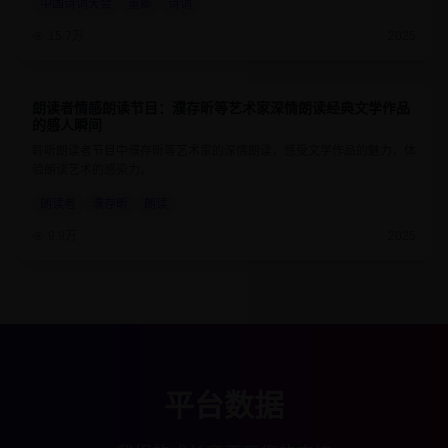
中国诗词大会
董卿
诗词
15.7万
2025
朗读者情感朗读节目：濮存昕等艺术家深情朗读经典文学作品
9.2
55分钟
的感人瞬间
聆听朗读者节目中濮存昕等艺术家的深情朗读，感受文学作品的魅力，体
验朗读艺术的感染力。
朗读者
濮存昕
朗读
9.9万
2025
平台数据