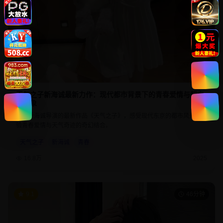
天气之子新海诚最新力作：现代都市背景下的青春爱情与超自
然现象
欣赏新海诚导演的最新作品《天气之子》，感受现代东京的都市风光，体
验青春爱情与天气奇迹的奇幻结合。
天气之子
新海诚
青春
16.8万
2025
9.1
46分钟