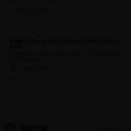
成长与坚持，体验友情的珍贵。
全职猎人
小杰
奇犽
16.8万
2025
银魂搞笑日常篇：坂田银时与万事屋伙伴们的爆笑日常生活片
9.3
24分钟
段集锦
欣赏银魂中坂田银时和万事屋成员们的搞笑日常，感受江户时代与现代元
素结合的独特幽默风格。
银魂
坂田银时
搞笑
14.6万
2025
最新更新
查看更多