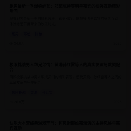
跑男最新一季爆笑综艺：邓超陈赫等明星嘉宾的搞笑互动精彩
8.8
1小时30分钟
瞬间
观看跑男最新一季的精彩片段，感受邓超、陈赫等明星嘉宾的搞笑互动，
体验综艺节目带来的欢乐时光。
跑男
邓超
陈赫
34.6万
2025
极限挑战男人帮兄弟情：黄渤孙红雷等人的真实友谊与默契配
9
1小时20分钟
合
回顾极限挑战中男人帮成员们的精彩表现，感受黄渤、孙红雷等人之间的
真挚友谊与完美配合。
极限挑战
黄渤
孙红雷
26.8万
2025
快乐大本营经典游戏环节：何炅谢娜维嘉海涛的主持风格与嘉
8.6
1小时15分钟
宾互动