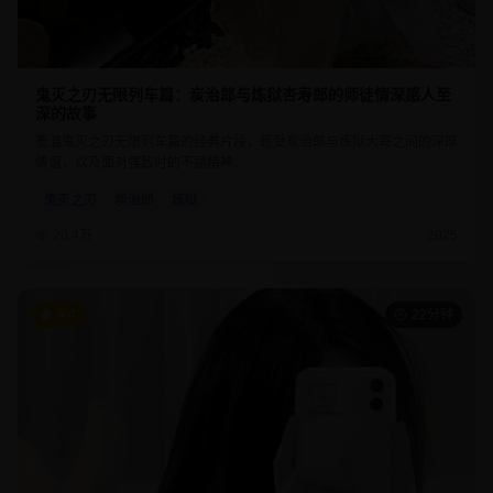
鬼灭之刃无限列车篇：炭治郎与炼狱杏寿郎的师徒情深感人至
深的故事
重温鬼灭之刃无限列车篇的经典片段，感受炭治郎与炼狱大哥之间的深厚
情谊，以及面对强敌时的不屈精神。
鬼灭之刃
炭治郎
炼狱
20.4万
2025
9.4
22分钟