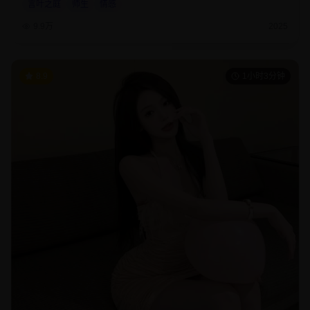
言叶之庭
师生
情感
9.9万
2025
8.9
1小时3分钟