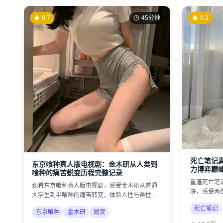
8.7
45分钟
9.2
死亡笔记
东京喰种真人版电视剧：金木研从人类到
力博弈巅
喰种的痛苦蜕变历程完整记录
重温死亡笔
观看东京喰种真人版电视剧，感受金木研从普通
决，感受两
大学生到半喰种的痛苦转变，体验人性与兽性的
邪恶的较量
激烈冲突。
死亡笔记
东京喰种
金木研
蜕变