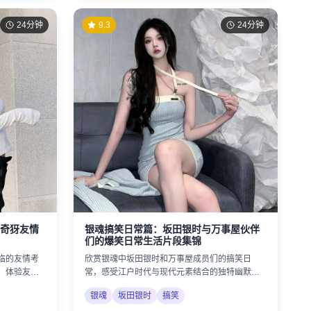
24分钟
9.3
24分钟
奇犽友情
银魂搞笑日常篇：坂田银时与万事屋伙伴
们的爆笑日常生活片段集锦
临的友情考
欣赏银魂中坂田银时和万事屋成员们的搞笑日
，体验友情
常，感受江户时代与现代元素结合的独特幽默风
格。
银魂
坂田银时
搞笑