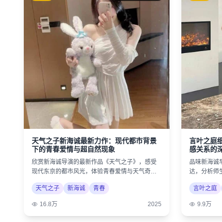
天气之子新海诚最新力作：现代都市背景
言叶之庭
下的青春爱情与超自然现象
感关系的
欣赏新海诚导演的最新作品《天气之子》，感受
品味新海诚
现代东京的都市风光，体验青春爱情与天气奇迹
达，分析师
的奇幻结合。
诗意美学。
天气之子
新海诚
青春
言叶之庭
16.8万
2025
9.9万