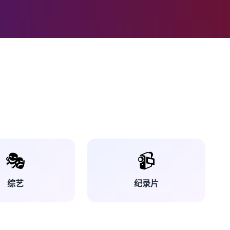
🎭
📹
综艺
纪录片