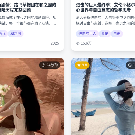
新剧情：路飞草帽团在和之国的
进击的巨人最终季：艾伦耶格尔
冒险历程完整回顾
心世界与自由意志的哲学思考
草帽海贼团在和之国的精彩冒险，从
深入分析进击的巨人最终季中艾伦的
决战，每一个细节都充满了友情、梦
探讨自由与束缚、选择与命运之间的
力量。
揭示作品的深层内涵。
路飞
和之国
进击的巨人
艾伦
自由
2025
15.6万
24分钟
9.8