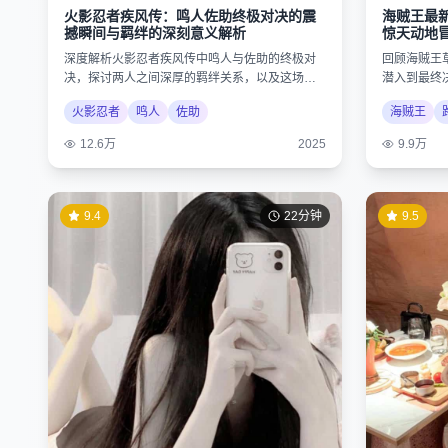
火影忍者疾风传：鸣人佐助终极对决的震
海贼王最
撼瞬间与羁绊的深刻意义解析
惊天动地
深度解析火影忍者疾风传中鸣人与佐助的终极对
回顾海贼王
决，探讨两人之间深厚的羁绊关系，以及这场战
潜入到最终
斗对整个忍者世界格局的重大影响。
想与勇气的
火影忍者
鸣人
佐助
海贼王
12.6万
2025
9.9万
9.4
22分钟
9.5