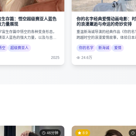
宙生存篇：悟空超级赛亚人蓝色
你的名字经典爱情动画电影：时
极力量展现
的浪漫邂逅与命运的奇妙安排
宇宙生存篇中悟空的各种变身形态，
重温新海诚导演的经典作品《你的名
赛亚人蓝色的强大力量，以及与吉连
跨越时空的浪漫爱情故事，体验日本
决。
唯美画风。
悟空
超级赛亚人
你的名字
新海诚
爱情
2025
24.6万
46分钟
8.9