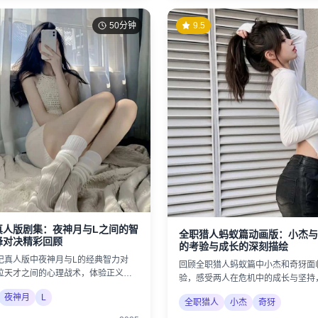
50分钟
9.5
真人版剧集：夜神月与L之间的智
全职猎人蚂蚁篇动画版：小杰与
峰对决精彩回顾
的考验与成长的深刻描绘
记真人版中夜神月与L的经典智力对
回顾全职猎人蚂蚁篇中小杰和奇犽面
位天才之间的心理战术，体验正义与
验，感受两人在危机中的成长与坚持
。
的珍贵。
夜神月
L
全职猎人
小杰
奇犽