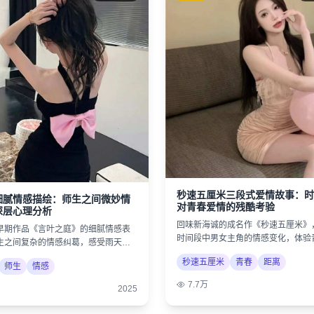
秒速五厘米三段式爱情故事：时
细腻情感描绘：师生之间微妙情
对青春爱情的残酷考验
深层心理分析
回味新海诚的成名作《秒速五厘米》
早期作品《言叶之庭》的细腻情感表
时间段中男女主角的情感变化，体验
生之间复杂的情感纠葛，感受雨天的
美好与遗憾。
秒速五厘米
青春
距离
师生
情感
7.7万
2025