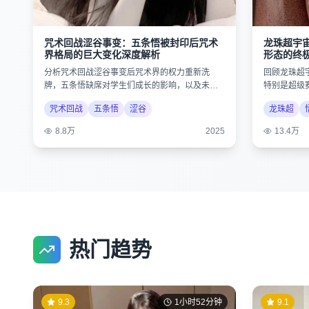
龙珠超宇
咒术回战涩谷事变：五条悟被封印后咒术
形态的终
界格局的巨大变化深度解析
回顾龙珠超
分析咒术回战涩谷事变后咒术界的权力重新洗
特别是超级
牌，五条悟缺席对学生们成长的影响，以及未来
的史诗级对
剧情的可能发展。
龙珠超
咒术回战
五条悟
涩谷
13.4万
8.8万
2025
热门趋势
9.3
1小时52分钟
9.1