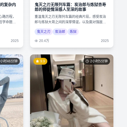
的复杂内
鬼灭之刃无限列车篇：炭治郎与炼狱杏寿
郎的师徒情深感人至深的故事
心路历程，
重温鬼灭之刃无限列车篇的经典片段，感受炭治
哲学命题，
郎与炼狱大哥之间的深厚情谊，以及面对强敌时
的不屈精神。
鬼灭之刃
炭治郎
炼狱
2025
20.4万
2025
1小时46分钟
9.9
2小时5分钟