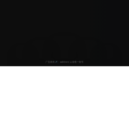
动漫屋
亚洲视频影视馆
动漫屋致力于为广大动漫爱好者提供最优质的观看体验，汇
聚海量经典动漫、热门电影、精彩电视剧等内容资源。我们