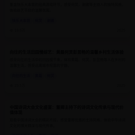
重温快乐大本营的经典游戏环节，感受何炅、谢娜等主持人的独特风格，
体验综艺节目的温馨氛围。
快乐大本营
何炅
谢娜
19.0万
2025
向往的生活田园慢综艺：黄磊何炅彭昱畅的温馨乡村生活体验
8.9
1小时25分钟
感受向往的生活中的田园慢节奏，体验黄磊、何炅、彭昱畅等人在乡村的
温馨生活，感受远离城市喧嚣的宁静。
向往的生活
黄磊
何炅
23.5万
2025
中国诗词大会文化盛宴：董卿主持下的诗词文化传承与现代价
9.4
1小时10分钟
值体现
观看中国诗词大会的精彩片段，感受董卿优雅的主持风格，体验中华诗词
文化的博大精深与现代传承。