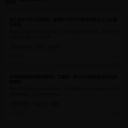
钢之炼金术师兄弟情深：爱德华与阿尔冯斯寻找贤者之石的冒
9.7
24分钟
险旅程
跟随钢之炼金术师兄弟的冒险足迹，感受兄弟间的深厚情谊，体验炼金术
世界的奇幻魅力与深刻哲理。
钢之炼金术师
兄弟
炼金术
17.9万
2025
名侦探柯南经典推理案件：工藤新一缩小后的精彩破案过程详
9.1
25分钟
细解析
回顾名侦探柯南中的经典推理案件，感受工藤新一即使身体缩小也依然敏
锐的推理能力，体验推理的乐趣。
名侦探柯南
工藤新一
推理
20.3万
2025