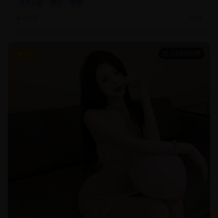
言叶之庭
师生
情感
9.9万
2025
8.9
1小时3分钟