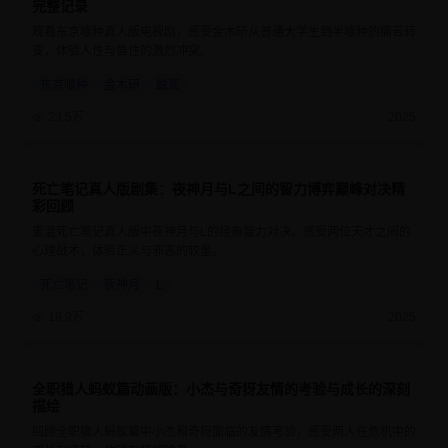
完整记录
观看东京喰种真人版电视剧，感受金木研从普通大学生到半喰种的痛苦转
变，体验人性与兽性的激烈冲突。
东京喰种
金木研
蜕变
23.5万
2025
死亡笔记真人版剧集：夜神月与L之间的智力博弈巅峰对决精
9.2
50分钟
彩回顾
重温死亡笔记真人版中夜神月与L的经典智力对决，感受两位天才之间的
心理战术，体验正义与邪恶的较量。
死亡笔记
夜神月
L
19.9万
2025
全职猎人蚂蚁篇动画版：小杰与奇犽友情的考验与成长的深刻
9.5
24分钟
描绘
回顾全职猎人蚂蚁篇中小杰和奇犽面临的友情考验，感受两人在危机中的