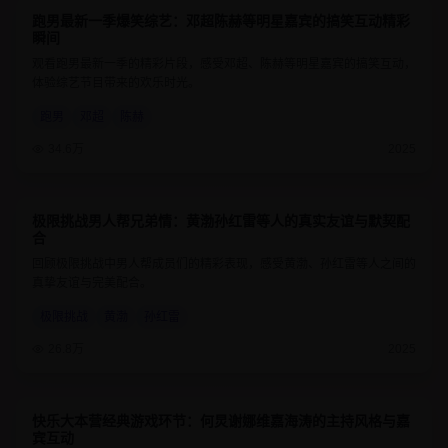
跑男最新一季爆笑综艺：邓超陈赫等明星嘉宾的搞笑互动精彩
8.8
1小时30分钟
瞬间
观看跑男最新一季的精彩片段，感受邓超、陈赫等明星嘉宾的搞笑互动，
体验综艺节目带来的欢乐时光。
跑男
邓超
陈赫
34.6万
2025
极限挑战男人帮兄弟情：黄渤孙红雷等人的真实友谊与默契配
9
1小时20分钟
合
回顾极限挑战中男人帮成员们的精彩表现，感受黄渤、孙红雷等人之间的
真挚友谊与完美配合。
极限挑战
黄渤
孙红雷
26.8万
2025
快乐大本营经典游戏环节：何炅谢娜维嘉海涛的主持风格与嘉
8.6
1小时15分钟
宾互动