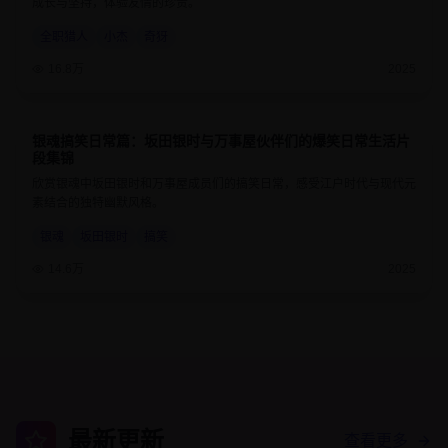
成长与坚持，体验友情的珍贵。
全职猎人
小杰
奇犽
16.8万
2025
银魂搞笑日常篇：坂田银时与万事屋伙伴们的爆笑日常生活片
9.3
24分钟
段集锦
欣赏银魂中坂田银时和万事屋成员们的搞笑日常，感受江户时代与现代元
素结合的独特幽默风格。
银魂
坂田银时
搞笑
14.6万
2025
最新更新
查看更多