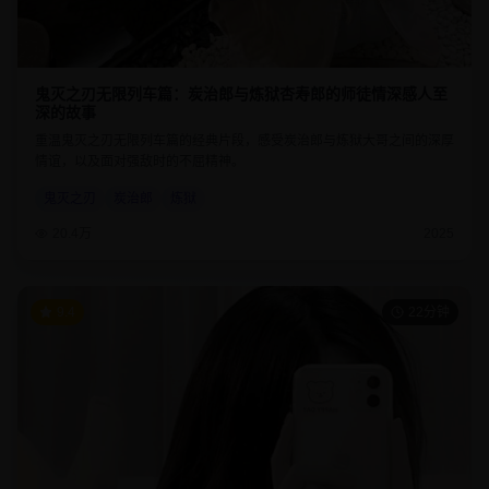
鬼灭之刃无限列车篇：炭治郎与炼狱杏寿郎的师徒情深感人至
深的故事
重温鬼灭之刃无限列车篇的经典片段，感受炭治郎与炼狱大哥之间的深厚
情谊，以及面对强敌时的不屈精神。
鬼灭之刃
炭治郎
炼狱
20.4万
2025
9.4
22分钟